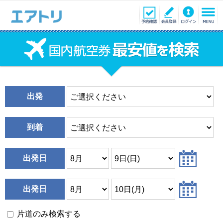
出発
到着
出発日
出発日
片道のみ検索する